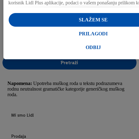
korisnik Lidl Plus aplikacije, podaci o vašem ponašanju prilikom 
prodavnici takođe će biti obrađeni u navedene svrhe.
U odeljku „Prilagodi“ možete pronaći pojedinačne svrhe i dodatne 
SLAŽEM SE
obradi podataka, te u skladu sa tim dozvoliti.
Klikom na „Odbij“, možete dozvoliti upotrebu samo neophodnih te
PRILAGODI
Klikom na „Slažem se“, pristajete na svu obradu za sve gore naved
25 km
informacija, uključujući period čuvanja podataka, kao i pravo na p
ODBIJ
imate u bilo kom trenutku i važi će za budućnost, možete pronaći 
Pretraži
privatnosti
.
Izjave možete pronaći ovde.
Napomena:
Upotreba muškog roda u tekstu podrazumeva
rodnu neutralnost gramatičke kategorije generičkog muškog
roda.
Mi smo Lidl
Prodaja