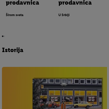
prodavnica
zaposlenih
prodavnica
Širom sveta
Širom sveta
U Srbiji
Istorija