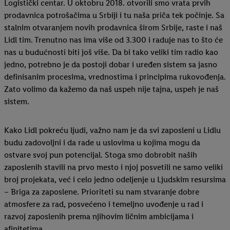
Logistički centar. U oktobru 2018. otvorili smo vrata prvih
prodavnica potrošačima u Srbiji i tu naša priča tek počinje. Sa
stalnim otvaranjem novih prodavnica širom Srbije, raste i naš
Lidl tim. Trenutno nas ima više od 3.300 i raduje nas to što će
nas u budućnosti biti još više. Da bi tako veliki tim radio kao
jedno, potrebno je da postoji dobar i uređen sistem sa jasno
definisanim procesima, vrednostima i principima rukovođenja.
Zato volimo da kažemo da naš uspeh nije tajna, uspeh je naš
sistem.
Kako Lidl pokreću ljudi, važno nam je da svi zaposleni u Lidlu
budu zadovoljni i da rade u uslovima u kojima mogu da
ostvare svoj pun potencijal. Stoga smo dobrobit naših
zaposlenih stavili na prvo mesto i njoj posvetili ne samo veliki
broj projekata, već i celo jedno odeljenje u Ljudskim resursima
– Briga za zaposlene. Prioriteti su nam stvaranje dobre
atmosfere za rad, posvećeno i temeljno uvođenje u rad i
razvoj zaposlenih prema njihovim ličnim ambicijama i
afinitetima.