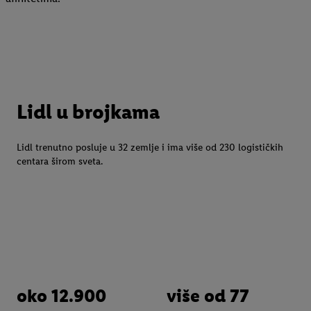
Lidl u brojkama
Lidl trenutno posluje u 32 zemlje i ima više od 230 logističkih
centara širom sveta.
oko 12.900
oko 395.000
više od 77