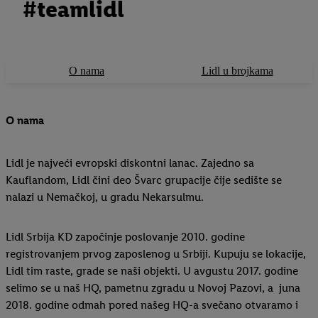
#teamlidl
O nama
Lidl u brojkama
O nama
Lidl je najveći evropski diskontni lanac. Zajedno sa
Kauflandom, Lidl čini deo Švarc grupacije čije sedište se
nalazi u Nemačkoj, u gradu Nekarsulmu.
Lidl Srbija KD započinje poslovanje 2010. godine
registrovanjem prvog zaposlenog u Srbiji. Kupuju se lokacije,
Lidl tim raste, grade se naši objekti. U avgustu 2017. godine
selimo se u naš HQ, pametnu zgradu u Novoj Pazovi, a juna
2018. godine odmah pored našeg HQ-a svečano otvaramo i