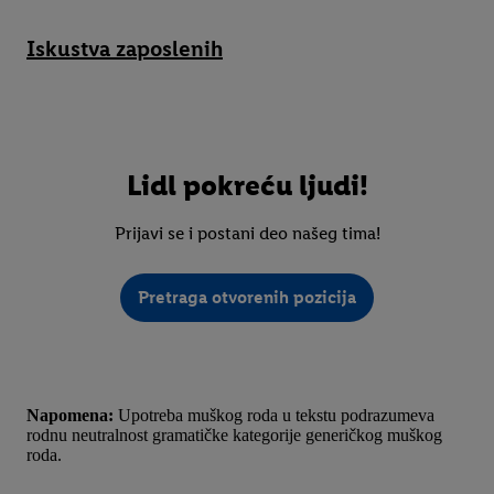
Iskustva zaposlenih
Lidl pokreću ljudi!
Prijavi se i postani deo našeg tima!
Pretraga otvorenih pozicija
Napomena:
Upotreba muškog roda u tekstu podrazumeva
rodnu neutralnost gramatičke kategorije generičkog muškog
roda.